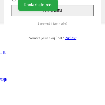
Zapamatujte si mě
Kontaktujte nás
PŘIHLÁŠENÍ
Zapomněli jste heslo?
Nemáte ještě svůj účet?
Přihlásit
POJE