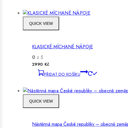
QUICK VIEW
KLASICKÉ MÍCHANÉ NÁPOJE
0
z 5
2990
Kč
PŘIDAT DO KOŠÍKU
QUICK VIEW
Nástěnná mapa České republiky – obecně země