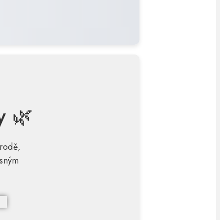
y 🌿
írodě,
ásným