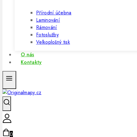
Přírodní účebna
Laminování
Rámování
Fotoslužby
Velkoplošný tisk
O nás
Kontakty
0