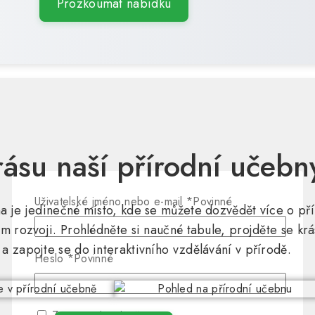
Prozkoumat nabídku
rásu naší přírodní učebn
Uživatelské jméno nebo e-mail
*
Povinné
 je jedinečné místo, kde se můžete dozvědět více o př
ém rozvoji. Prohlédněte si naučné tabule, projděte se kr
a zapojte se do interaktivního vzdělávání v přírodě.
Heslo
*
Povinné