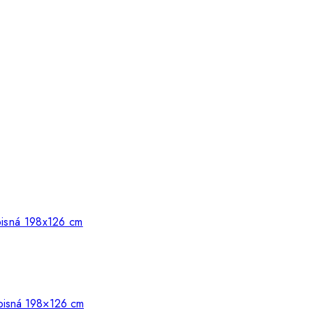
pisná 198×126 cm