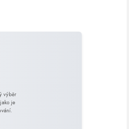
ký výběr
jako je
ování.