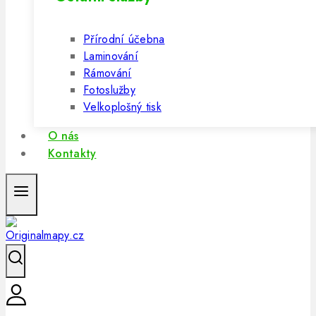
Přírodní účebna
Laminování
Rámování
Fotoslužby
Velkoplošný tisk
O nás
Kontakty