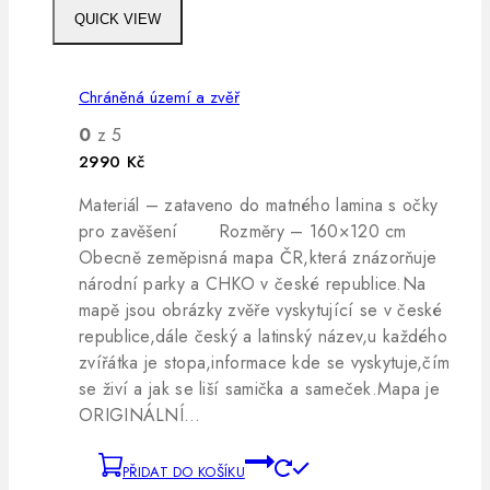
QUICK VIEW
Chráněná území a zvěř
0
z 5
2990
Kč
Materiál – zataveno do matného lamina s očky
pro zavěšení Rozměry – 160×120 cm
Obecně zeměpisná mapa ČR,která znázorňuje
národní parky a CHKO v české republice.Na
mapě jsou obrázky zvěře vyskytující se v české
republice,dále český a latinský název,u každého
zvířátka je stopa,informace kde se vyskytuje,čím
se živí a jak se liší samička a sameček.Mapa je
ORIGINÁLNÍ…
PŘIDAT DO KOŠÍKU