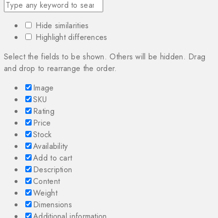
Hide similarities
Highlight differences
Select the fields to be shown. Others will be hidden. Drag
and drop to rearrange the order.
Image
SKU
Rating
Price
Stock
Availability
Add to cart
Description
Content
Weight
Dimensions
Additional information