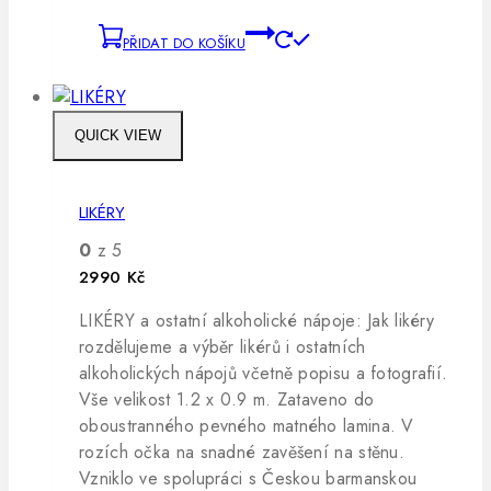
PŘIDAT DO KOŠÍKU
QUICK VIEW
LIKÉRY
0
z 5
2990
Kč
LIKÉRY a ostatní alkoholické nápoje: Jak likéry
rozdělujeme a výběr likérů i ostatních
alkoholických nápojů včetně popisu a fotografií.
Vše velikost 1.2 x 0.9 m. Zataveno do
oboustranného pevného matného lamina. V
rozích očka na snadné zavěšení na stěnu.
Vzniklo ve spolupráci s Českou barmanskou