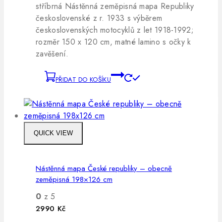
stříbrná Nástěnná zeměpisná mapa Republiky
československé z r. 1933 s výběrem
československých motocyklů z let 1918-1992;
rozměr 150 x 120 cm, matné lamino s očky k
zavěšení.
PŘIDAT DO KOŠÍKU
QUICK VIEW
Nástěnná mapa České republiky – obecně
zeměpisná 198×126 cm
0
z 5
2990
Kč