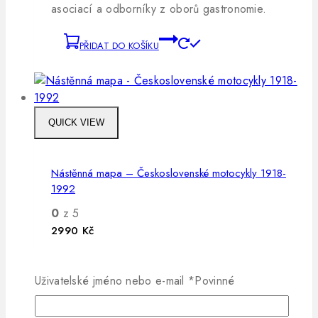
asociací a odborníky z oborů gastronomie.
PŘIDAT DO KOŠÍKU
QUICK VIEW
Nástěnná mapa – Československé motocykly 1918-
1992
0
z 5
2990
Kč
Materiál – zataveno do matného lamina s očky
pro zavěšení Rozměry – 150×120 cm Barva –
Uživatelské jméno nebo e-mail
*
Povinné
zlatá Nástěnná zeměpisná mapa Republiky
československé z r. 1933 s výběrem