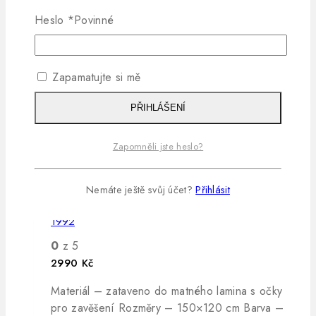
československých motocyklů z let 1918-1992;
Heslo
*
Povinné
rozměr 150 x 120 cm, matné lamino s očky k
zavěšení.
Zapamatujte si mě
PŘIDAT DO KOŠÍKU
PŘIHLÁŠENÍ
Zapomněli jste heslo?
QUICK VIEW
Nemáte ještě svůj účet?
Přihlásit
Nástěnná mapa – Československé motocykly 1918-
1992
0
z 5
2990
Kč
Materiál – zataveno do matného lamina s očky
pro zavěšení Rozměry – 150×120 cm Barva –