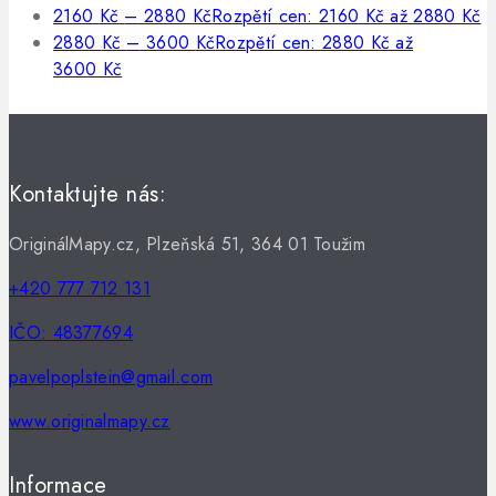
2160
Kč
–
2880
Kč
Rozpětí cen: 2160 Kč až 2880 Kč
2880
Kč
–
3600
Kč
Rozpětí cen: 2880 Kč až
3600 Kč
Kontaktujte nás:
OriginálMapy.cz, Plzeňská 51, 364 01 Toužim
+420 777 712 131
IČO: 48377694
pavelpoplstein@gmail.com
www.originalmapy.cz
Informace