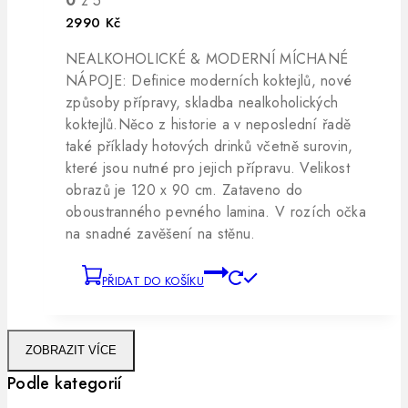
0
z 5
2990
Kč
NEALKOHOLICKÉ & MODERNÍ MÍCHANÉ
NÁPOJE: Definice moderních koktejlů, nové
způsoby přípravy, skladba nealkoholických
koktejlů.Něco z historie a v neposlední řadě
také příklady hotových drinků včetně surovin,
které jsou nutné pro jejich přípravu. Velikost
obrazů je 120 x 90 cm. Zataveno do
oboustranného pevného lamina. V rozích očka
na snadné zavěšení na stěnu.
PŘIDAT DO KOŠÍKU
ZOBRAZIT VÍCE
Podle kategorií