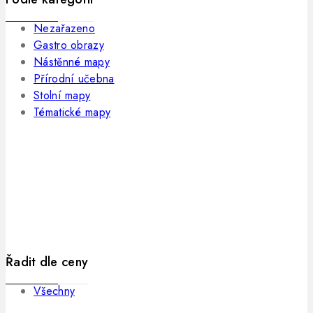
Nezařazeno
Gastro obrazy
Nástěnné mapy
Přírodní učebna
Stolní mapy
Tématické mapy
Řadit dle ceny
Všechny
0
Kč
–
720
Kč
Rozpětí cen: 0 Kč až 720 Kč