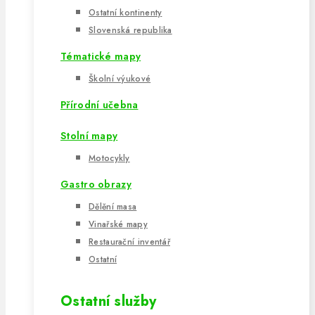
Ostatní kontinenty
Slovenská republika
Tématické mapy
Školní výukové
Přírodní učebna
Stolní mapy
Motocykly
Gastro obrazy
Dělění masa
Vinařské mapy
Restaurační inventář
Ostatní
Ostatní služby