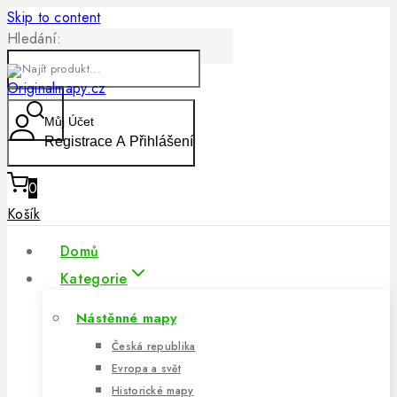
Skip to content
Hledání:
Můj Účet
Registrace A Přihlášení
0
Košík
Domů
Kategorie
Nástěnné mapy
Česká republika
Evropa a svět
Historické mapy