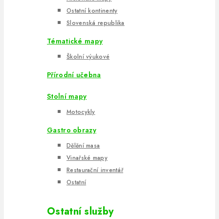
Ostatní kontinenty
Slovenská republika
Tématické mapy
Školní výukové
Přírodní učebna
Stolní mapy
Motocykly
Gastro obrazy
Dělění masa
Vinařské mapy
Restaurační inventář
Ostatní
Ostatní služby