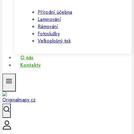
Přírodní účebna
Laminování
Rámování
Fotoslužby
Velkoplošný tisk
O nás
Kontakty