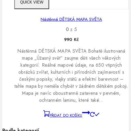
QUICK VIEW
Nástěnná DĚTSKÁ MAPA SVĚTA
0
z 5
990
Kč
Nástěnná DĚTSKÁ MAPA SVĚTA Bohatě ilustrovaná
mapa „Úžasný svět“ zaujme děti všech věkových
kategorií. Reálné mapové údaje, na 650 vtipných
obrázků zvířat, kulturních i přírodních zajímavostí s
českými popisky, vlajky států a efektní barevnost –
tahle mapa by neměla chybět v žádném dětském pokoji.
Mapa je navíc oboustranně zatavena v pevném,
ochranném laminu, které také…
PŘIDAT DO KOŠÍKU
Podle kategorií