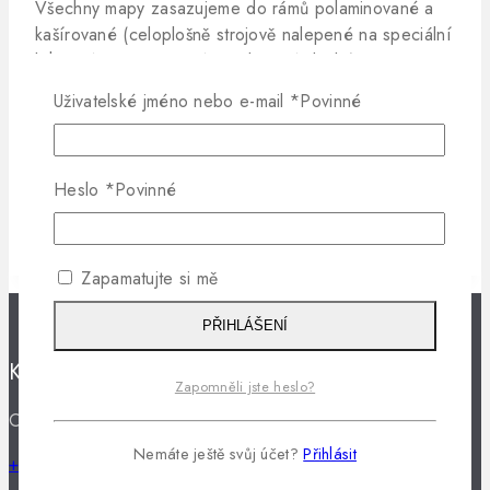
Všechny mapy zasazujeme do rámů polaminované a
kašírované (celoplošně strojově nalepené na speciální
lehčené, přitom pevné sendvičové desky). Tato
úprava umožňuje případné zapichování špendlíků a
Uživatelské jméno nebo e-mail
*
Povinné
značek.
Při rámování nepoužíváme levné komponenty, které
Heslo
*
Povinné
často vedou k deformacím a vadám rámů, ale
využíváme vysoce kvalitní materiály a technologie.
Zapamatujte si mě
PŘIHLÁŠENÍ
Kontaktujte nás:
Zapomněli jste heslo?
OriginálMapy.cz, Plzeňská 51, 364 01 Toužim
Nemáte ještě svůj účet?
Přihlásit
+420 777 712 131