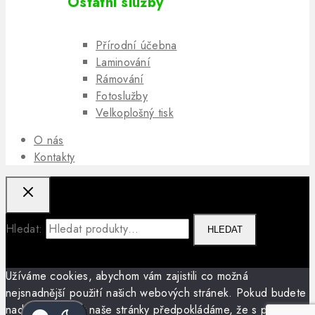
Ostatní služby
Přírodní účebna
Laminování
Rámování
Fotoslužby
Velkoplošný tisk
O nás
Kontakty
Hledat:
HLEDAT
Užíváme cookies, abychom vám zajistili co možná
nejsnadnější použití našich webových stránek. Pokud budete
nadále prohlížet naše stránky předpokládáme, že s použitím